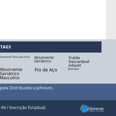
TAGS
Absorvente
Fralda
Absorvente Tena Lady Extra
Geriátrico
Descartável
Infantil
Absorvente
Fio de Aço
Jhonson
Geriátrico
Masculino
 pela
Distribuidora Johnson
.
 / Inscrição Estadual: