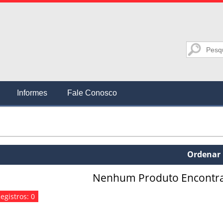
Informes
Fale Conosco
Ordenar 
Nenhum Produto Encontr
egistros: 0