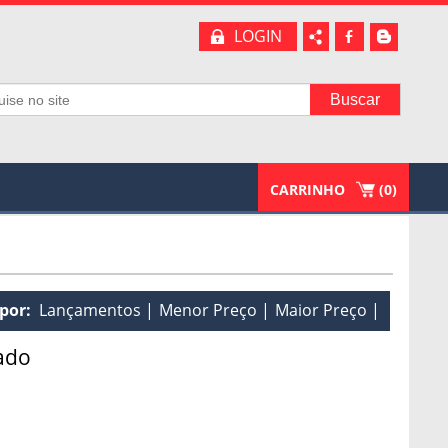
LOGIN
b
A
CARRINHO
(
0
)
por:
Lançamentos
Menor Preço
Maior Preço
ado