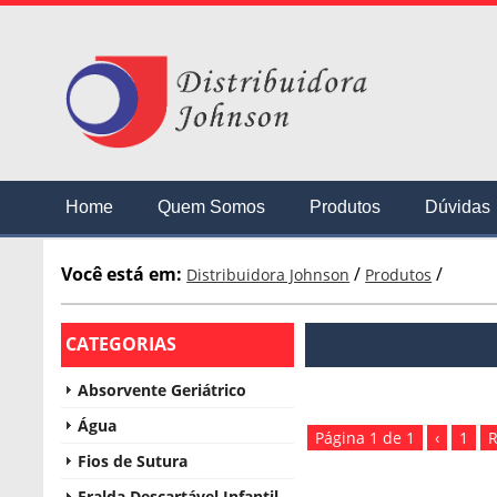
Home
Quem Somos
Produtos
Dúvidas
Você está em:
/
/
Distribuidora Johnson
Produtos
CATEGORIAS
Absorvente Geriátrico
Água
Página 1 de 1
‹
1
R
Fios de Sutura
Fralda Descartável Infantil