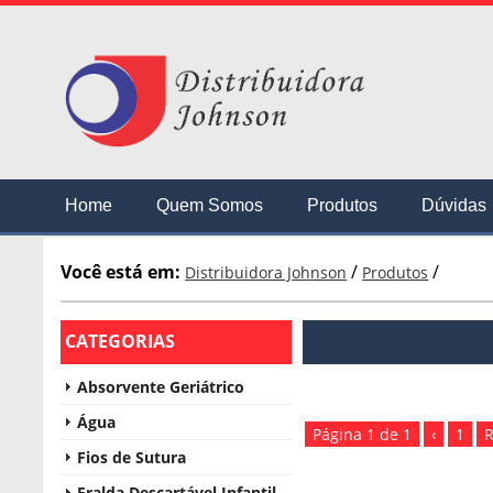
Home
Quem Somos
Produtos
Dúvidas
Você está em:
/
/
Distribuidora Johnson
Produtos
CATEGORIAS
Absorvente Geriátrico
Água
Página 1 de 1
‹
1
R
Fios de Sutura
Fralda Descartável Infantil