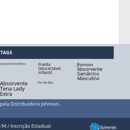
TAGS
Fralda
Jhonson
Absorvente Geriátrico
Descartável
Absorvente
Infantil
Geriátrico
Masculino
Absorvente
Fio de Aço
Tena Lady
Extra
 pela
Distribuidora Johnson
.
 / Inscrição Estadual: