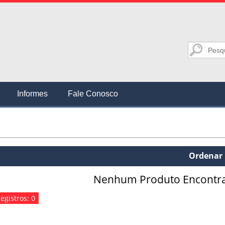
Informes
Fale Conosco
Ordenar 
Nenhum Produto Encontr
egistros: 0