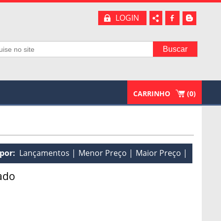
LOGIN
b
A
CARRINHO
(
0
)
por:
Lançamentos
Menor Preço
Maior Preço
ado