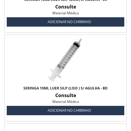
Fio Polidioxanona
Consulte
Material Médico
Fio Poliglactina - 910
ADICIONAR NO CARRINHO
Fio Poliglecaprone - 25
Kit Cesárea com Catgut
Fralda Descartável Infantil
Fralda Descartavel Infantil Pom Pom
Fralda Geriátrica
Fralda Geriátrica Confort Biofral
SERINGA 10ML LUER SILP (LISO ) S/ AGULHA - BD
Consulte
Fralda Geriátrica Descartável Protfral
Material Médico
Fralda Geriátrica Noite e Dia Biofral
ADICIONAR NO CARRINHO
Fralda Geriátrica Noturna Bigfral