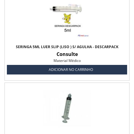
Fralda Geriátrica Plus Biofral
Fralda Geriátrica Tena Confort - Biofral
Fralda Geriátrica Tena Pants Biofral
Fralda Geriátrica Tena Slip Biofral
SERINGA 5ML LUER SLIP (LISO ) S/ AGULHA - DESCARPACK
Consulte
Lençol Descartável
Material Médico
Lençol Descartável Mult - Uso Biofral
ADICIONAR NO CARRINHO
Material Médico
Seringa 10 ml s/ agulha
Seringa 1ml s/ Agulha
Seringa 20 ml s/ Agulha
Seringa 3 ml s/ Agulha