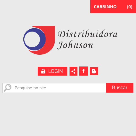
CARRINHO
(
0
)
LOGIN
b
A