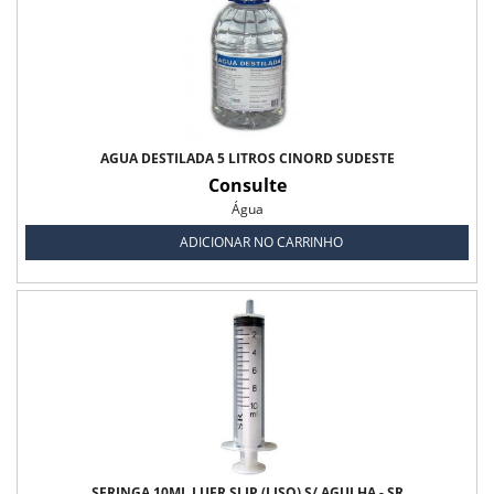
Fio Catgut Simples
Fio Acido Poliglicólico
Fio Biocryl II
Fio Catgut Cromado
ÁGUA DESTILADA 5 LITROS CINORD SUDESTE
Consulte
Fio de Aço
Água
ADICIONAR NO CARRINHO
Fio de Algodão
Fio de Linho
Fio de Nylon
Fio de Poliéster
Fio de Seda
SERINGA 10ML LUER SLIP (LISO) S/ AGULHA - SR