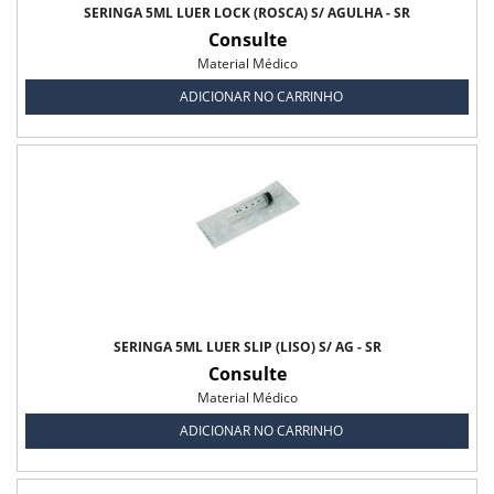
SERINGA 5ML LUER LOCK (ROSCA) S/ AGULHA - SR
Consulte
Seringa 5 ml s/ Agulha
Material Médico
Seringa 60ml s/ Agulha
ADICIONAR NO CARRINHO
Seringa com Agulha
Toalha Umedecida
Lenço Umedecido Balde Baby Roger
Lenço Umedecido Refil Baby Roger
Toalha Umedecida Biofral
SERINGA 5ML LUER SLIP (LISO) S/ AG - SR
Toalha Umedecida c/40 uni Biofral
Consulte
Material Médico
Toalha Umedecidas Baby Roger
ADICIONAR NO CARRINHO
Toalha Umedecidas Medfresh