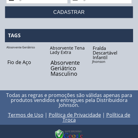
Fio Biocryl II
Fio Catgut Cromado
Fio de Aço
TAGS
Fio de Algodão
Absorvente Tena
Fralda
Absorvente Geriátrico
Lady Extra
Descartável
Infantil
Fio de Linho
Fio de Aço
Absorvente
Jhonson
Geriátrico
Fio de Nylon
Masculino
Fio de Poliéster
Todas as regras e promoções são válidas apenas para
Fio de Seda
produtos vendidos e entregues pela
Distribuidora
Johnson
.
Fio Polidioxanona
Termos de Uso
|
Política de Privacidade
|
Política de
Troca
Fio Poliglactina - 910