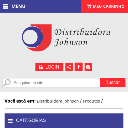
MENU
CARRINHO
MEU CARRINHO
(
0
)
LOGIN
b
A
Você está em:
/
/
Distribuidora Johnson
Produtos
CATEGORIAS