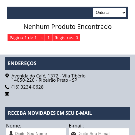
Absorvente Geriátrico
Absorvente Geriátrico Masculino
Nenhum Produto Encontrado
Absorvente Geriátrico Maxi Geriatric Biofral
Página 1 de 1
‹
1
Registros: 0
Absorvente Geriátrico Tena Lady Normal
Absorvente Tena Lady Extra Biofral
ENDEREÇOS
Absorvente Tena Lady Super Biofral
Avenida do Café, 1372 - Vila Tibério
14050-220
-
Ribeirão Preto
-
SP
Água
(16) 3234-0628
Fios de Sutura
Fio Catgut Simples
RECEBA NOVIDADES EM SEU E-MAIL
Fio Acido Poliglicólico
Nome:
E-mail: