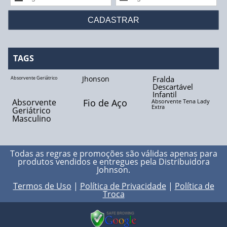
Fio Biocryl II
Fio Catgut Cromado
Fio de Aço
TAGS
Fio de Algodão
Jhonson
Fralda
Absorvente Geriátrico
Descartável
Infantil
Fio de Linho
Absorvente
Fio de Aço
Absorvente Tena Lady
Extra
Geriátrico
Fio de Nylon
Masculino
Fio de Poliéster
Todas as regras e promoções são válidas apenas para
produtos vendidos e entregues pela
Distribuidora
Fio de Seda
Johnson
.
Termos de Uso
|
Política de Privacidade
|
Política de
Fio Polidioxanona
Troca
Fio Poliglactina - 910