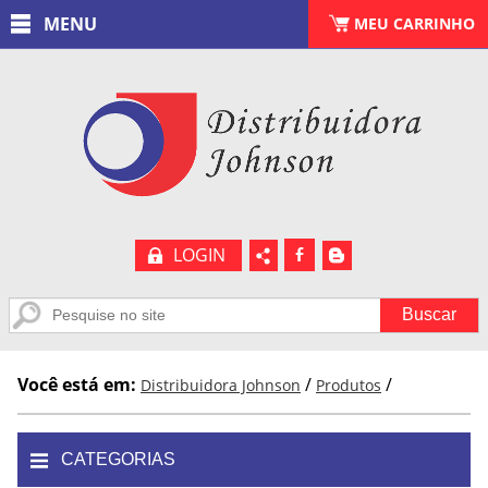
MENU
CARRINHO
MEU CARRINHO
(
0
)
LOGIN
b
A
Você está em:
/
/
Distribuidora Johnson
Produtos
CATEGORIAS