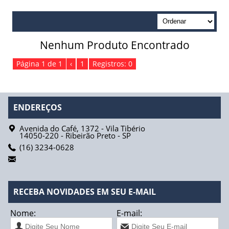
Absorvente Geriátrico
Absorvente Geriátrico Masculino
Nenhum Produto Encontrado
Absorvente Geriátrico Maxi Geriatric Biofral
Página 1 de 1
‹
1
Registros: 0
Absorvente Geriátrico Tena Lady Normal
Absorvente Tena Lady Extra Biofral
ENDEREÇOS
Absorvente Tena Lady Super Biofral
Avenida do Café, 1372 - Vila Tibério
14050-220
-
Ribeirão Preto
-
SP
Água
(16) 3234-0628
Fios de Sutura
Fio Catgut Simples
RECEBA NOVIDADES EM SEU E-MAIL
Fio Acido Poliglicólico
Nome:
E-mail: