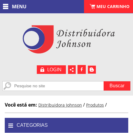
MENU
CARRINHO
MEU CARRINHO
(
0
)
LOGIN
b
A
Você está em:
/
/
Distribuidora Johnson
Produtos
CATEGORIAS