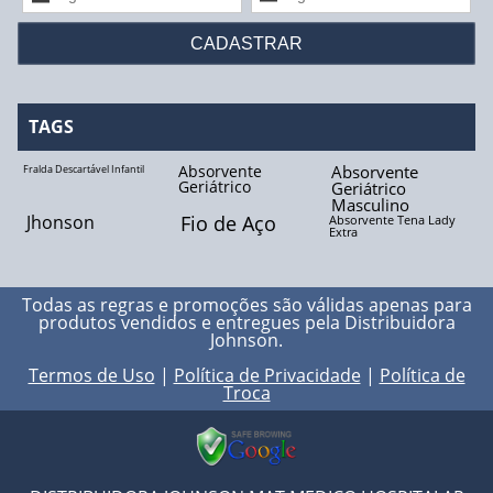
Fio Biocryl II
Fio Catgut Cromado
Fio de Aço
TAGS
Fio de Algodão
Absorvente
Absorvente
Fralda Descartável Infantil
Geriátrico
Geriátrico
Masculino
Fio de Linho
Jhonson
Fio de Aço
Absorvente Tena Lady
Extra
Fio de Nylon
Todas as regras e promoções são válidas apenas para
Fio de Poliéster
produtos vendidos e entregues pela
Distribuidora
Johnson
.
Fio de Seda
Termos de Uso
|
Política de Privacidade
|
Política de
Troca
Fio Polidioxanona
Fio Poliglactina - 910