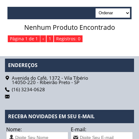
Absorvente Geriátrico
Absorvente Geriátrico Masculino
Nenhum Produto Encontrado
Absorvente Geriátrico Maxi Geriatric Biofral
Página 1 de 1
‹
1
Registros: 0
Absorvente Geriátrico Tena Lady Normal
Absorvente Tena Lady Extra Biofral
ENDEREÇOS
Absorvente Tena Lady Super Biofral
Avenida do Café, 1372 - Vila Tibério
14050-220
-
Ribeirão Preto
-
SP
Água
(16) 3234-0628
Fios de Sutura
Fio Catgut Simples
RECEBA NOVIDADES EM SEU E-MAIL
Fio Acido Poliglicólico
Nome:
E-mail: