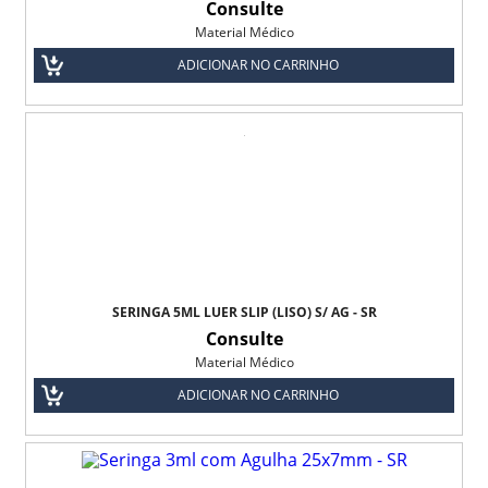
Consulte
Material Médico
Seringa com Agulha
ADICIONAR NO CARRINHO
Toalha Umedecida
Lenço Umedecido Balde Baby Roger
Lenço Umedecido Refil Baby Roger
Toalha Umedecida Biofral
Toalha Umedecida c/40 uni Biofral
SERINGA 5ML LUER SLIP (LISO) S/ AG - SR
Toalha Umedecidas Baby Roger
Consulte
Material Médico
Toalha Umedecidas Medfresh
ADICIONAR NO CARRINHO