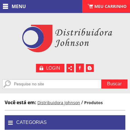
MENU
CARRINHO
MEU CARRINHO
(
0
)
LOGIN
b
A
Você está em:
/
Distribuidora Johnson
Produtos
CATEGORIAS