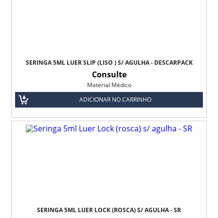
Fralda Geriátrica Tena Pants Biofral
Fralda Geriátrica Tena Slip Biofral
Lençol Descartável
SERINGA 5ML LUER SLIP (LISO ) S/ AGULHA - DESCARPACK
Lençol Descartável Mult - Uso Biofral
Consulte
Material Médico
Material Médico
ADICIONAR NO CARRINHO
Seringa 10 ml s/ agulha
Seringa 1ml s/ Agulha
Seringa 20 ml s/ Agulha
Seringa 3 ml s/ Agulha
Seringa 5 ml s/ Agulha
SERINGA 5ML LUER LOCK (ROSCA) S/ AGULHA - SR
Seringa 60ml s/ Agulha