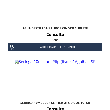
Fio Biocryl II
Fio Catgut Cromado
Fio de Aço
ÁGUA DESTILADA 5 LITROS CINORD SUDESTE
Consulte
Fio de Algodão
Água
Fio de Linho
ADICIONAR NO CARRINHO
Fio de Nylon
Fio de Poliéster
Fio de Seda
Fio Polidioxanona
Fio Poliglactina - 910
SERINGA 10ML LUER SLIP (LISO) S/ AGULHA - SR
Consulte