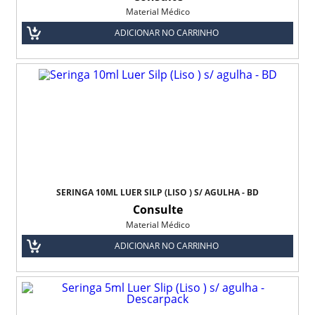
Fio Poliglecaprone - 25
Material Médico
ADICIONAR NO CARRINHO
Kit Cesárea com Catgut
Fralda Descartável Infantil
Fralda Descartavel Infantil Pom Pom
Fralda Geriátrica
Fralda Geriátrica Confort Biofral
Fralda Geriátrica Descartável Protfral
SERINGA 10ML LUER SILP (LISO ) S/ AGULHA - BD
Fralda Geriátrica Noite e Dia Biofral
Consulte
Material Médico
Fralda Geriátrica Noturna Bigfral
ADICIONAR NO CARRINHO
Fralda Geriátrica Plus Biofral
Fralda Geriátrica Tena Confort - Biofral