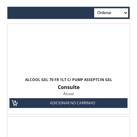
Absorvente Geriátrico
Absorvente Geriátrico Masculino
Absorvente Geriátrico Maxi Geriatric Biofral
Absorvente Geriátrico Tena Lady Normal
Absorvente Tena Lady Extra Biofral
Absorvente Tena Lady Super Biofral
ALCOOL GEL 70 FR 1LT C/ PUMP ASSEPTCIN GEL
Água
Consulte
Àlcool
Fios de Sutura
ADICIONAR NO CARRINHO
Fio Catgut Simples
Fio Acido Poliglicólico