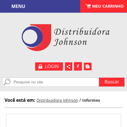
MENU
CARRINHO
MEU CARRINHO
(
0
)
LOGIN
b
A
Você está em:
/
Distribuidora Johnson
Informes