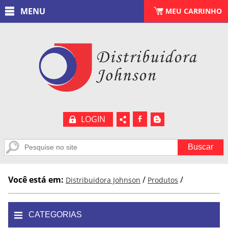
MENU
CARRINHO
MEU CARRINHO
(
0
)
LOGIN
b
A
Você está em:
/
/
Distribuidora Johnson
Produtos
CATEGORIAS