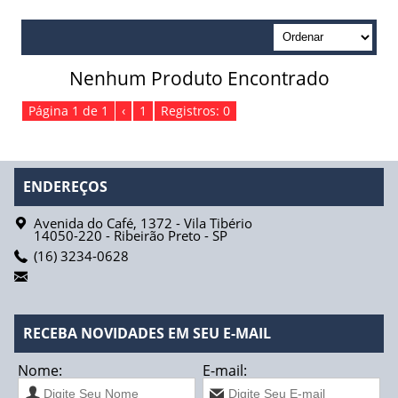
Absorvente Geriátrico
Absorvente Geriátrico Masculino
Nenhum Produto Encontrado
Absorvente Geriátrico Maxi Geriatric Biofral
Página 1 de 1
‹
1
Registros: 0
Absorvente Geriátrico Tena Lady Normal
Absorvente Tena Lady Extra Biofral
ENDEREÇOS
Absorvente Tena Lady Super Biofral
Avenida do Café, 1372 - Vila Tibério
14050-220
-
Ribeirão Preto
-
SP
Água
(16) 3234-0628
Fios de Sutura
Fio Catgut Simples
RECEBA NOVIDADES EM SEU E-MAIL
Fio Acido Poliglicólico
Nome:
E-mail: