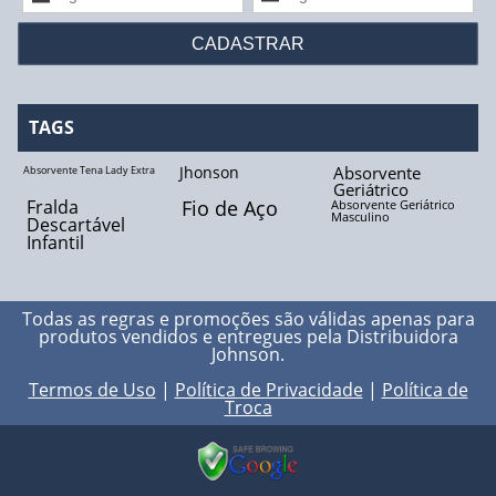
Fio Biocryl II
Fio Catgut Cromado
Fio de Aço
TAGS
Fio de Algodão
Jhonson
Absorvente
Absorvente Tena Lady Extra
Geriátrico
Fralda
Fio de Aço
Absorvente Geriátrico
Fio de Linho
Masculino
Descartável
Infantil
Fio de Nylon
Fio de Poliéster
Todas as regras e promoções são válidas apenas para
produtos vendidos e entregues pela
Distribuidora
Johnson
.
Fio de Seda
Termos de Uso
|
Política de Privacidade
|
Política de
Troca
Fio Polidioxanona
Fio Poliglactina - 910