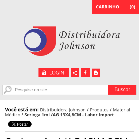
CARRINHO
(
0
)
LOGIN
b
A
Você está em:
/
/
Distribuidora Johnson
Produtos
Material
/
Médico
Seringa 1ml /AG 13X4,8CM - Labor Import