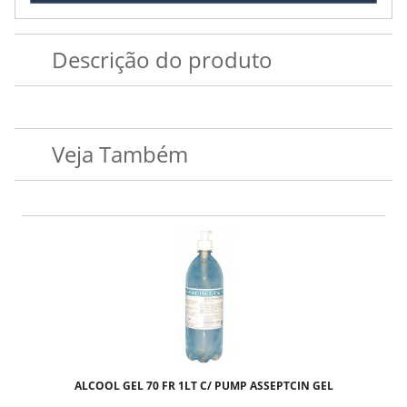
Descrição do produto
Veja Também
M C/24 BIOLINE - TODOS OS TAMANHOS
ALCOOL GEL 70 FR 1LT C/ PUMP ASSEPTCIN GEL