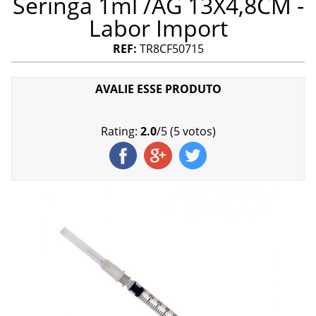
Seringa 1ml /AG 13X4,8CM -
Labor Import
REF:
TR8CF50715
AVALIE ESSE PRODUTO
Rating:
2.0
/
5
(
5
votos)