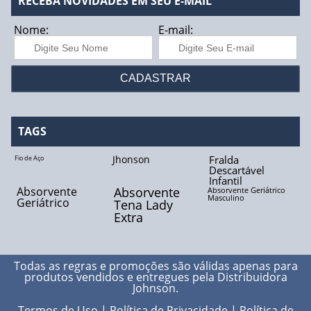
RECEBA NOVIDADES EM SEU E-MAIL
Nome:
E-mail:
TAGS
Jhonson
Fralda
Fio de Aço
Descartável
Infantil
Absorvente
Absorvente
Absorvente Geriátrico
Masculino
Geriátrico
Tena Lady
Extra
Todas as regras e promoções são válidas apenas para
produtos vendidos e entregues pela
Distribuidora
Johnson
.
Termos de Uso
|
Política de Privacidade
|
Política de