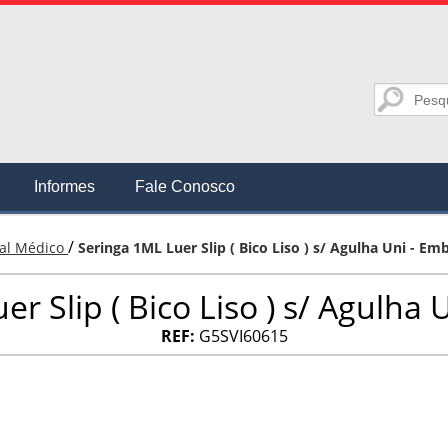
Informes
Fale Conosco
/
ial Médico
Seringa 1ML Luer Slip ( Bico Liso ) s/ Agulha Uni - E
er Slip ( Bico Liso ) s/ Agulha
REF:
G5SVI60615