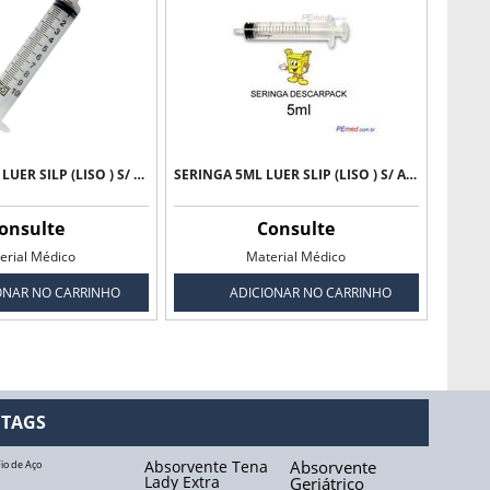
SERINGA 10ML LUER SILP (LISO ) S/ AGULHA - BD
SERINGA 5ML LUER SLIP (LISO ) S/ AGULHA - DESCARPACK
onsulte
Consulte
erial Médico
Material Médico
ONAR NO CARRINHO
ADICIONAR NO CARRINHO
TAGS
Absorvente Tena
Absorvente
Fio de Aço
Lady Extra
Geriátrico