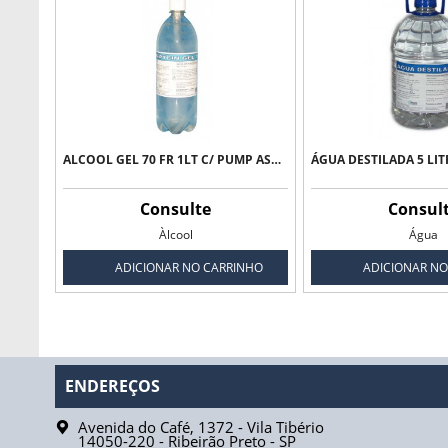
ALCOOL GEL 70 FR 1LT C/ PUMP ASSEPTCIN GEL
Consulte
Consul
Àlcool
Água
ADICIONAR NO CARRINHO
ADICIONAR NO
ENDEREÇOS
Avenida do Café, 1372 - Vila Tibério
14050-220
-
Ribeirão Preto
-
SP