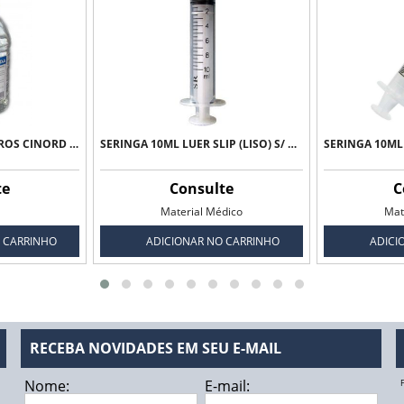
ÁGUA DESTILADA 5 LITROS CINORD SUDESTE
SERINGA 10ML LUER SLIP (LISO) S/ AGULHA - SR
te
Consulte
C
Material Médico
Mat
 CARRINHO
ADICIONAR NO CARRINHO
ADICI
RECEBA NOVIDADES EM SEU E-MAIL
Nome:
E-mail: