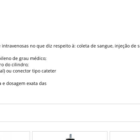
e intravenosas no que diz
respeito à: coleta de sangue, injeção de
pileno de grau médico;
o do cilindro;
ral) ou conector tipo cateter
ura e dosagem exata das