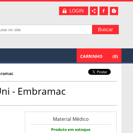
LOGIN
b
A
CARRINHO
(
0
)
mbramac
 Uni - Embramac
Material Médico
Produto em estoque